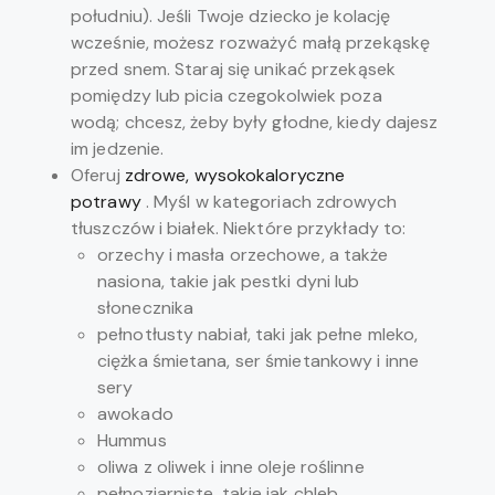
południu). Jeśli Twoje dziecko je kolację
wcześnie, możesz rozważyć małą przekąskę
przed snem. Staraj się unikać przekąsek
pomiędzy lub picia czegokolwiek poza
wodą; chcesz, żeby były głodne, kiedy dajesz
im jedzenie.
Oferuj
zdrowe, wysokokaloryczne
potrawy
. Myśl w kategoriach zdrowych
tłuszczów i białek. Niektóre przykłady to:
orzechy i masła orzechowe, a także
nasiona, takie jak pestki dyni lub
słonecznika
pełnotłusty nabiał, taki jak pełne mleko,
ciężka śmietana, ser śmietankowy i inne
sery
awokado
Hummus
oliwa z oliwek i inne oleje roślinne
pełnoziarniste, takie jak chleb