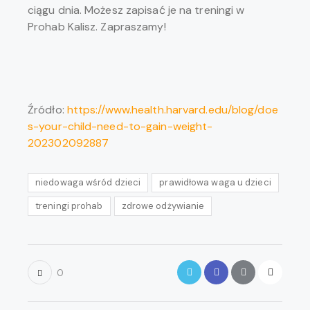
ciągu dnia. Możesz zapisać je na treningi w
Prohab Kalisz. Zapraszamy!
Źródło:
https://www.health.harvard.edu/blog/doe
s-your-child-need-to-gain-weight-
202302092887
niedowaga wśród dzieci
prawidłowa waga u dzieci
treningi prohab
zdrowe odżywianie
Twitter
Facebook
Share-
Copy
0
email
URL