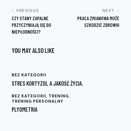
to
NAWIGACJA
PREVIOUS
NEXT
clipboard
CZY STANY ZAPALNE
PRACA ZMIANOWA MOŻE
WPISU
PRZYCZYNIAJĄ SIĘ DO
SZKODZIĆ ZDROWIU
NIEPŁODNOŚCI?
YOU MAY ALSO LIKE
BEZ KATEGORII
STRES KORTYZOL A JAKOŚĆ ŻYCIA.
BEZ KATEGORII
,
TRENING
,
TRENING PERSONALNY
PLYOMETRIA