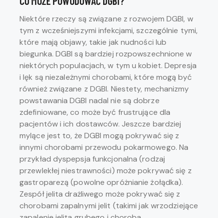
CO MOŻE POWODOWAĆ DGBI?
Niektóre rzeczy są związane z rozwojem DGBI, w
tym z wcześniejszymi infekcjami, szczególnie tymi,
które mają objawy, takie jak nudności lub
biegunka. DGBI są bardziej rozpowszechnione w
niektórych populacjach, w tym u kobiet. Depresja
i lęk są niezależnymi chorobami, które mogą być
również związane z DGBI. Niestety, mechanizmy
powstawania DGBI nadal nie są dobrze
zdefiniowane, co może być frustrujące dla
pacjentów i ich dostawców. Jeszcze bardziej
mylące jest to, że DGBI mogą pokrywać się z
innymi chorobami przewodu pokarmowego. Na
przykład dyspepsja funkcjonalna (rodzaj
przewlekłej niestrawności) może pokrywać się z
gastroparezą (powolne opróżnianie żołądka).
Zespół jelita drażliwego może pokrywać się z
chorobami zapalnymi jelit (takimi jak wrzodziejące
zapalenie jelita grubego i choroba