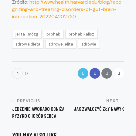
Źródło:
http://www.health.harvard.edu/blog/reco
gnizing-and-treating-disorders-of-gut-brain-
interaction-202204202730
jelita- mózg
prohab
prohab kalisz
zdrowa dieta
zdrowe jelita
zdrowie
Twitter
Facebook
Share-
Copy
0
email
URL
to
NAWIGACJA
PREVIOUS
NEXT
clipboard
JEDZENIE AWOKADO OBNIŻA
JAK ZWALCZYĆ ZŁY NAWYK
WPISU
RYZYKO CHORÓB SERCA
YOU MAY ALSO LIKE